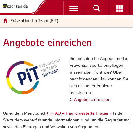
P
P
H
F
o
o
a
o
r
r
u
o
Prävention im Team (PiT)
t
t
p
t
a
a
t
e
l
l
i
r
Angebote einreichen
Hauptinhalt
ü
n
n
-
b
a
h
B
e
v
a
e
Sie möchten Ihr Angebot in das
r
i
l
r
Präventionsportal einpflegen,
g
g
t
e
wissen aber nicht wie? Über
r
a
i
nachfolgenden Link können Sie
e
t
c
sich als neuer Anbieter
i
i
h
registrieren:
f
o
Angebot einreichen
e
n
n
Unter dem Menüpunkt
»FAQ – Häufig gestellte Fragen«
finden
d
Sie zudem weiterführende Informationen rund um die Registrierung
e
sowie das Eintragen und Verwalten von Angeboten.
N