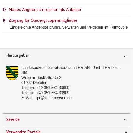
a
Neues Angebot einreichen als Anbieter
v
i
Zugang für Steuergruppenmitglieder
g
Eingereichte Angebote prüfen, verwalten und freigeben im Formcycle
a
t
i
Footer-
o
Herausgeber
Bereich
n
Landespräventionsrat Sachsen LPR SN – Gst. LPR beim
SMI
Wilhelm-Buck-Straße 2
01097
Dresden
Telefon:
+49 351 564-30900
Telefax:
+49 351 564-30909
E-Mail:
lpr@smi.sachsen.de
Service
Verwandte Portale