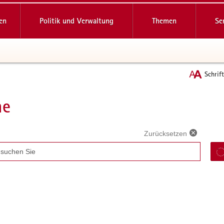
reifende
en
Politik und Verwaltung
Themen
Se
Schrif
he
t
Zurücksetzen
ff