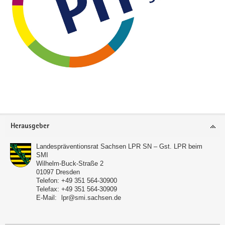
a
v
i
g
a
t
i
o
n
Footer-
Herausgeber
Bereich
Landespräventionsrat Sachsen LPR SN – Gst. LPR beim
SMI
Wilhelm-Buck-Straße 2
01097
Dresden
Telefon:
+49 351 564-30900
Telefax:
+49 351 564-30909
E-Mail:
lpr@smi.sachsen.de