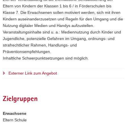
Eltern von Kindern der Klassen 1 bis 6 / in Förderschulen bis
a
Klasse 7. Die Erwachsenen sollen motiviert werden, sich mit ihren
v
Kindern auseinanderzusetzen und Regeln für den Umgang und die
i
Nutzung digitaler Medien und Handys aufzustellen.
g
Veranstaltungsinhalte sind u. a.: Mediennutzung durch Kinder und
a
Jugendliche, potenzielle Gefahren im Umgang, ordnungs- und
t
strafrechtlicher Rahmen, Handlungs- und
i
Präventionsempfehlungen.
o
Inhaltliche Schwerpunktsetzungen sind möglich.
n
Externer Link zum Angebot
Zielgruppen
Erwachsene
Eltern Schule