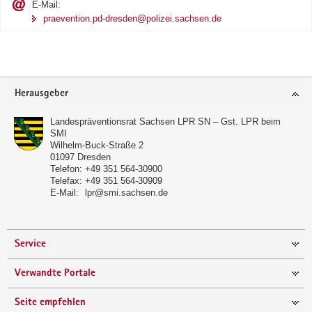
E-Mail:
praevention.pd-dresden@polizei.sachsen.de
Footer-
Herausgeber
Bereich
Landespräventionsrat Sachsen LPR SN – Gst. LPR beim
SMI
Wilhelm-Buck-Straße 2
01097
Dresden
Telefon:
+49 351 564-30900
Telefax:
+49 351 564-30909
E-Mail:
lpr@smi.sachsen.de
Service
Verwandte Portale
Seite empfehlen