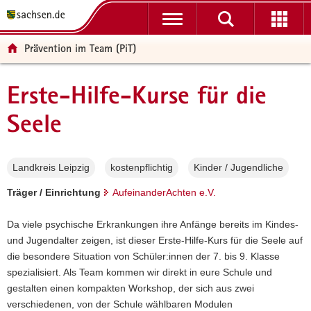
P
P
H
W
F
o
o
a
e
o
r
r
u
i
o
Prävention im Team (PiT)
t
t
p
t
t
a
a
t
e
e
l
l
i
r
r
Hauptinhalt
Erste-Hilfe-Kurse für die
ü
n
n
e
-
b
a
h
I
B
Seele
e
v
a
n
e
r
i
l
f
r
g
g
t
o
e
Landkreis Leipzig
kostenpflichtig
Kinder / Jugendliche
r
a
r
i
Träger / Einrichtung
AufeinanderAchten e.V.
e
t
m
c
i
i
a
h
Da viele psychische Erkrankungen ihre Anfänge bereits im Kindes-
f
o
t
und Jugendalter zeigen, ist dieser Erste-Hilfe-Kurs für die Seele auf
e
n
i
die besondere Situation von Schüler:innen der 7. bis 9. Klasse
n
o
spezialisiert. Als Team kommen wir direkt in eure Schule und
d
n
gestalten einen kompakten Workshop, der sich aus zwei
e
verschiedenen, von der Schule wählbaren Modulen
N