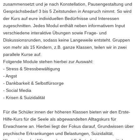
zusammensetzt und je nach Konstellation, Pausengestaltung und
a
Gesprächsbedarf 3 bis 5 Zeitstunden in Anspruch nimmt. So wird
v
der Kurs auf eure individuellen Bedürfnisse und Interessen
i
zugeschnitten. Jedes Modul enthält neben informativem Input
g
verschiedene interaktive Übungen sowie Frage- und
a
Diskussionsrunden, sodass keine Langeweile entsteht. Gruppen
t
von mehr als 15 Kindern, z.B. ganze Klassen, teilen wir in zwei
i
parallele Kurse auf.
o
Folgende Module stehen hierbei zur Auswahl:
n
- Stress & Stressbewältigung
- Angst
- Dankbarkeit & Selbstfürsorge
- Social Media
- Krisen & Suizidalität
Für die Schüler:innen der höheren Klassen bieten wir den Erste-
Hilfe-Kurs für die Seele als abgewandelten Alltagskurs für
Erwachsene an. Hierbei liegt der Fokus darauf, Grundwissen über
psychische Erkrankungen und Belastungen, Suizidalität,