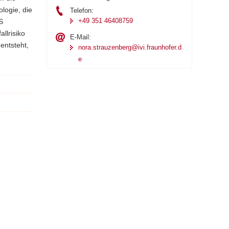
logie, die
Telefon:
+49 351 46408759
S
llrisiko
E-Mail:
entsteht,
nora.strauzenberg@ivi.fraunhofer.d
e