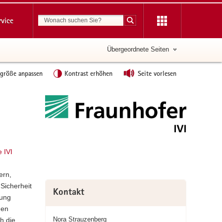
Suchbegriff
rvice
Suche starten
Übergeordnete Seiten
tgröße anpassen
Kontrast erhöhen
Seite vorlesen
Weitere
Information
e IVI
ern,
Sicherheit
Kontakt
gung
men
Nora Strauzenberg
h die