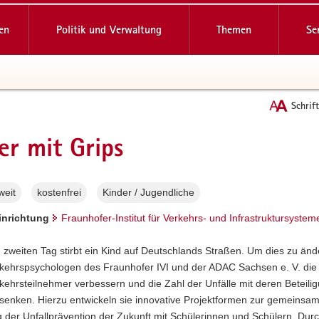
reifende
en
Politik und Verwaltung
Themen
Se
Schrif
t
er mit Grips
weit
kostenfrei
Kinder / Jugendliche
Einrichtung
Fraunhofer-Institut für Verkehrs- und Infrastruktursystem
 zweiten Tag stirbt ein Kind auf Deutschlands Straßen. Um dies zu änd
rkehrspsychologen des Fraunhofer IVI und der ADAC Sachsen e. V. die 
kehrsteilnehmer verbessern und die Zahl der Unfälle mit deren Beteili
 senken. Hierzu entwickeln sie innovative Projektformen zur gemeinsa
 der Unfallprävention der Zukunft mit Schülerinnen und Schülern. Durc