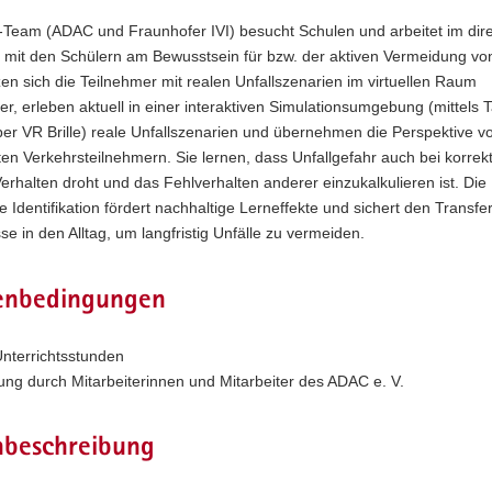
Team (ADAC und Fraunhofer IVI) besucht Schulen und arbeitet im dir
 mit den Schülern am Bewusstsein für bzw. der aktiven Vermeidung von
en sich die Teilnehmer mit realen Unfallszenarien im virtuellen Raum
r, erleben aktuell in einer interaktiven Simulationsumgebung (mittels T
per VR Brille) reale Unfallszenarien und übernehmen die Perspektive v
ten Verkehrsteilnehmern. Sie lernen, dass Unfallgefahr auch bei korre
rhalten droht und das Fehlverhalten anderer einzukalkulieren ist. Die
e Identifikation fördert nachhaltige Lerneffekte und sichert den Transfe
se in den Alltag, um langfristig Unfälle zu vermeiden.
nbedingungen
Unterrichtsstunden
ng durch Mitarbeiterinnen und Mitarbeiter des ADAC e. V.
nbeschreibung