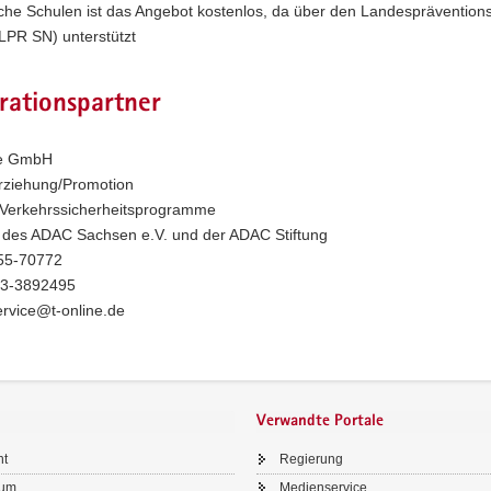
iche Schulen ist das Angebot kostenlos, da über den Landespräventions
LPR SN) unterstützt
rationspartner
ce GmbH
rziehung/Promotion
Verkehrssicherheitsprogramme
g des ADAC Sachsen e.V. und der ADAC Stiftung
955-70772
73-3892495
ervice@t-online.de
Verwandte Portale
ht
Regierung
sum
Medienservice