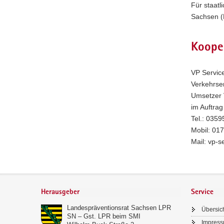
Für staatl
Sachsen (
Koope
VP Servi
Verkehrse
Umsetzer 
im Auftra
Tel.: 035
Mobil: 01
Mail: vp-s
Footer-
Bereich
Herausgeber
Service
Landespräventionsrat Sachsen LPR
Übersic
SN – Gst. LPR beim SMI
Impres