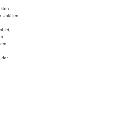
ekten
 Unfällen.
ablet,
on
ktem
r der