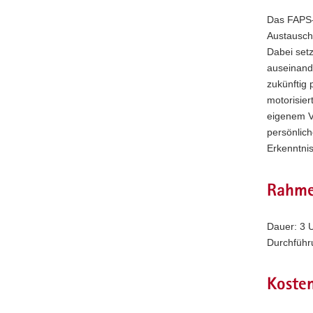
Das FAPS-
Austausch
Dabei setz
auseinande
zukünftig 
motorisier
eigenem Ve
persönlich
Erkenntnis
Rahme
Dauer: 3 
Durchführu
Koste