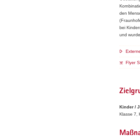
Kombinati
a
den Mensch
v
(Fraunhofe
i
bei Kinde
g
und wurde
a
t
i
Extern
o
Flyer S
n
Zielg
Kinder / 
Klasse 7, 
Maßna