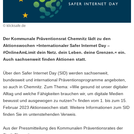
a
v
i
© klicksafe.de
g
a
Der Kommunale Präventionsrat Chemnitz lädt zu den
t
Aktionswochen »Internationaler Safer Internet Day –
i
#OnlineAmLimit dein Netz. dein Leben. deine Grenzen.« ein.
o
Auch sachsenweit finden Aktionen statt.
n
Über den Safer Internet Day (SID) werden sachsenweit,
bundesweit und international Präventionsprogramme angeboten,
so auch in Chemnitz. Zum Thema: »Wie gesund ist unser digitaler
Alltag und welche Fähigkeiten brauchen wir, um digitale Medien
bewusst und ausgewogen zu nutzen?« finden vom 1. bis zum 15.
Februar 2023 Aktionswochen statt. Weitere Informationen zum SID
finden Sie im untenstehenden Verweis.
Aus der Pressmitteilung des Kommunalen Präventionsrates der