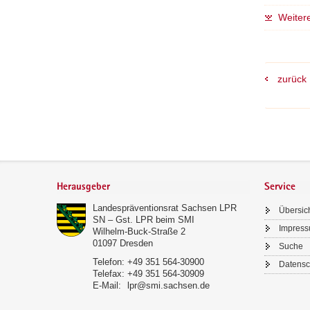
Weitere
zurück
Footer-
Bereich
Herausgeber
Service
Landespräventionsrat Sachsen LPR
Übersic
SN – Gst. LPR beim SMI
Impres
Wilhelm-Buck-Straße 2
01097
Dresden
Suche
Telefon:
+49 351 564-30900
Datensc
Telefax:
+49 351 564-30909
E-Mail:
lpr@smi.sachsen.de