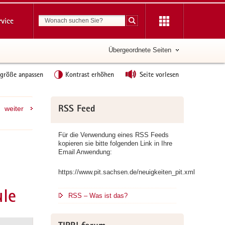
Suchbegriff
rvice
Suche starten
Übergeordnete Seiten
tgröße anpassen
Kontrast erhöhen
Seite vorlesen
Weitere
weiter
RSS Feed
Information
Für die Verwendung eines RSS Feeds
kopieren sie bitte folgenden Link in Ihre
Email Anwendung:
https://www.pit.sachsen.de/neuigkeiten_pit.xml
ule
RSS – Was ist das?