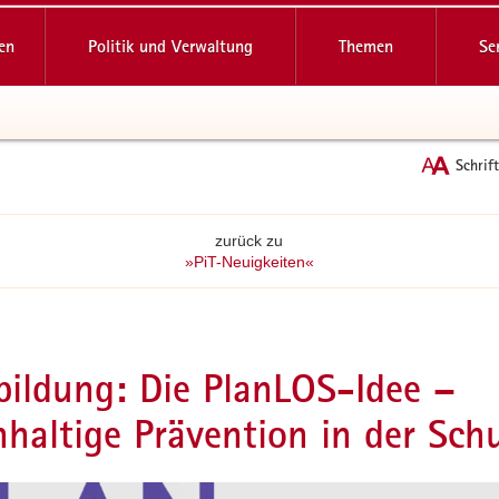
reifende
en
Politik und Verwaltung
Themen
Se
Schrif
zurück zu
»PiT-Neuigkeiten«
bildung: Die PlanLOS-Idee –
haltige Prävention in der Sch