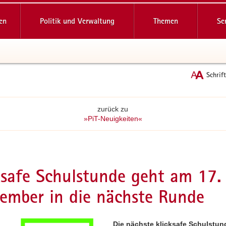
reifende
en
Politik und Verwaltung
Themen
Se
Schrif
zurück zu
»PiT-Neuigkeiten«
ksafe Schulstunde geht am 17.
ember in die nächste Runde
Die nächste klicksafe Schulstun