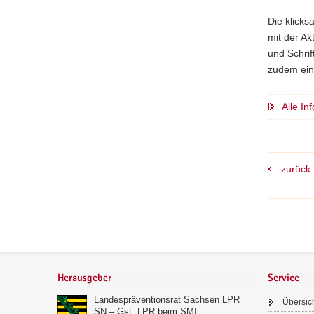
Die klicks
mit der A
und Schrif
zudem eine
Alle In
zurück
Footer-
Bereich
Herausgeber
Service
Landespräventionsrat Sachsen LPR
Übersic
SN – Gst. LPR beim SMI