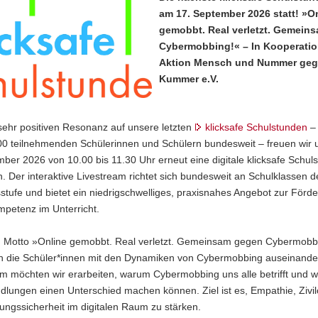
am 17. September 2026 statt! »O
gemobbt. Real verletzt. Gemein
Cybermobbing!« – In Kooperatio
Aktion Mensch und Nummer ge
Kummer e.V.
sehr positiven Resonanz auf unsere letzten
klicksafe Schulstunden
– 
00 teilnehmenden Schülerinnen und Schülern bundesweit – freuen wir 
ber 2026 von 10.00 bis 11.30 Uhr erneut eine digitale klicksafe Schul
. Der interaktive Livestream richtet sich bundesweit an Schulklassen de
tufe und bietet ein niedrigschwelliges, praxisnahes Angebot zur Förd
petenz im Unterricht.
 Motto »Online gemobbt. Real verletzt. Gemeinsam gegen Cybermobb
ch die Schüler*innen mit den Dynamiken von Cybermobbing auseinande
 möchten wir erarbeiten, warum Cybermobbing uns alle betrifft und wi
dlungen einen Unterschied machen können. Ziel ist es, Empathie, Zivi
ngssicherheit im digitalen Raum zu stärken.