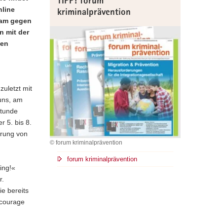
TIPP! forum
nline
kriminalprävention
sam gegen
n mit der
gen
zuletzt mit
uns, am
stunde
r 5. bis 8.
erung von
© forum kriminalprävention
forum kriminalprävention
ing!«
r.
e bereits
lcourage