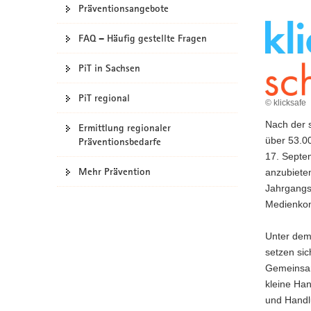
Präventionsangebote
a
v
FAQ – Häufig gestellte Fragen
i
g
PiT in Sachsen
a
t
PiT regional
© klicksafe
i
Nach der 
o
Ermittlung regionaler
über 53.0
Präventionsbedarfe
n
17. Septem
Mehr Prävention
anzubieten
Jahrgangss
Medienkom
Unter dem
setzen si
Gemeinsam
kleine Han
und Handlu