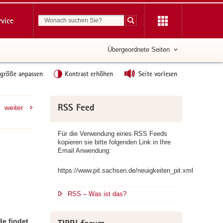
Suchbegriff
rvice
Suche starten
Übergeordnete Seiten
tgröße anpassen
Kontrast erhöhen
Seite vorlesen
Weitere
weiter
RSS Feed
Information
Für die Verwendung eines RSS Feeds
kopieren sie bitte folgenden Link in Ihre
Email Anwendung:
https://www.pit.sachsen.de/neuigkeiten_pit.xml
RSS – Was ist das?
de findet