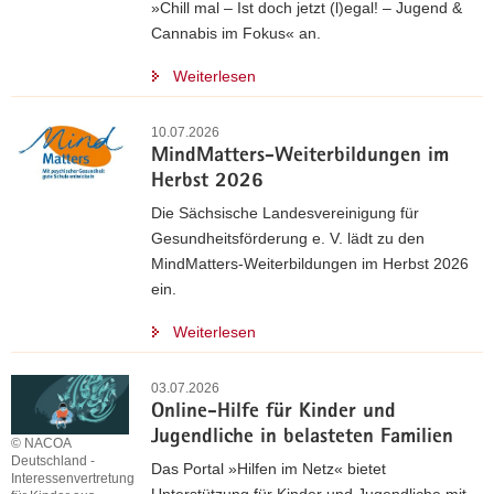
»Chill mal – Ist doch jetzt (l)egal! – Jugend &
a
Cannabis im Fokus« an.
v
i
Weiterlesen
g
a
10.07.2026
t
MindMatters-Weiterbildungen im
i
Herbst 2026
o
Die Sächsische Landesvereinigung für
n
Gesundheitsförderung e. V. lädt zu den
MindMatters-Weiterbildungen im Herbst 2026
ein.
Weiterlesen
03.07.2026
Online-Hilfe für Kinder und
Jugendliche in belasteten Familien
© NACOA
Deutschland -
Das Portal »Hilfen im Netz« bietet
Interessenvertretung