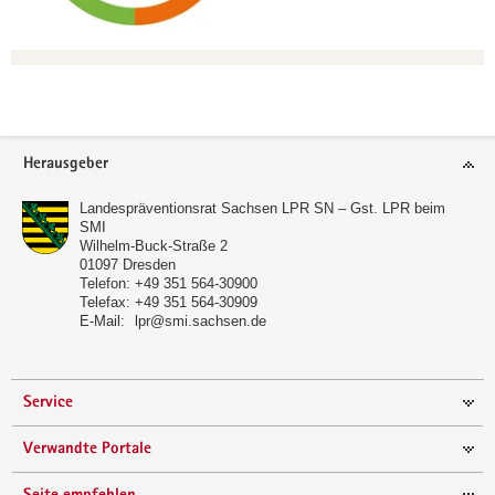
Footer-
Herausgeber
Bereich
Landespräventionsrat Sachsen LPR SN – Gst. LPR beim
SMI
Wilhelm-Buck-Straße 2
01097
Dresden
Telefon:
+49 351 564-30900
Telefax:
+49 351 564-30909
E-Mail:
lpr@smi.sachsen.de
Service
Verwandte Portale